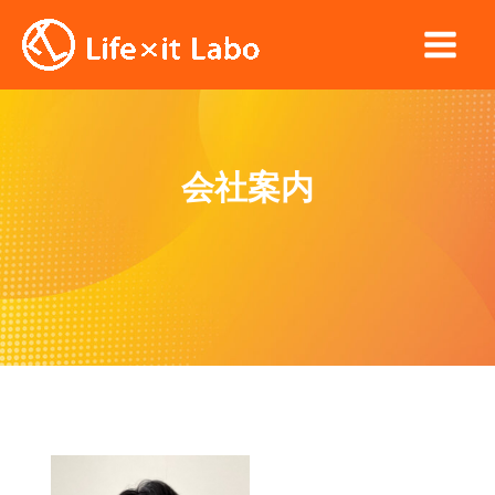
内
容
Main
を
ス
Men
キ
ッ
会社案内
プ