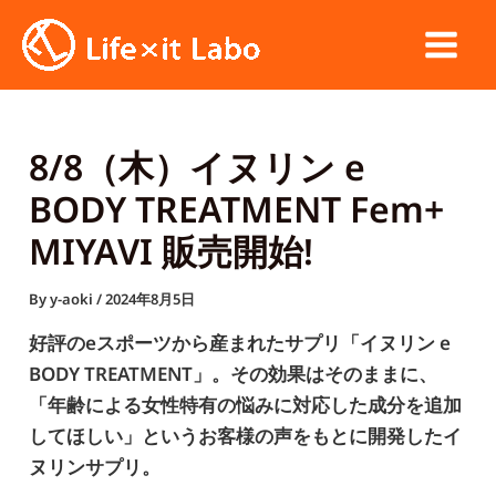
内
容
Main
を
ス
Men
キ
8/8（木）イヌリン e
ッ
BODY TREATMENT Fem+
プ
MIYAVI 販売開始!
By
y-aoki
/
2024年8月5日
好評のeスポーツから産まれたサプリ「イヌリン e
BODY TREATMENT」。その効果はそのままに、
「年齢による女性特有の悩みに対応した成分を追加
してほしい」というお客様の声をもとに開発したイ
ヌリンサプリ。