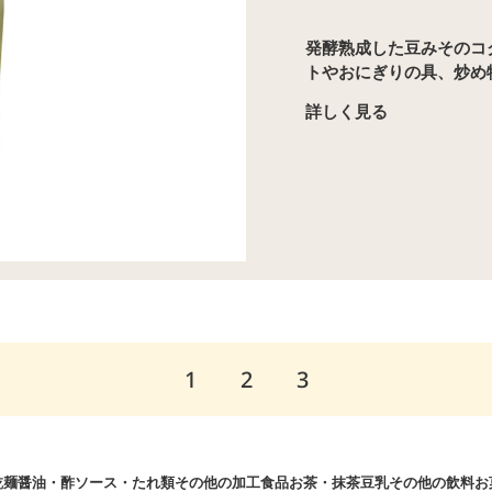
発酵熟成した豆みそのコ
トやおにぎりの具、炒め
詳しく見る
1
2
3
乾麺
醤油・酢
ソース・たれ類
その他の加工食品
お茶・抹茶
豆乳
その他の飲料
お