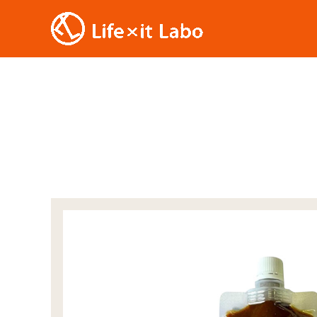
内
容
を
ス
キ
ッ
プ